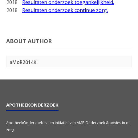
2018
Resultaten onderzoek toegankelijkheid.
2018
Resultaten onderzoek continue zorg.
ABOUT AUTHOR
aMpR2014KJ
APOTHEEKONDERZOEK
ApotheekOnderzoek is een initiatief van AMP Onderzoek & advies in de
zorg.